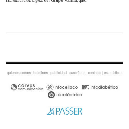
comunicación digital
del
Grupo Varma
, que...
quienes somos
|
boletines
|
publicidad
|
suscríbete
|
contacto
|
estadísticas