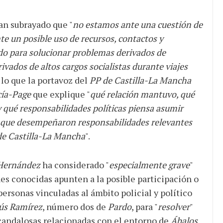
n subrayado que "
no estamos ante una cuestión de
nte un posible uso de recursos, contactos y
ado para solucionar problemas derivados de
ados de altos cargos socialistas durante viajes
r lo que la portavoz del
PP de Castilla-La Mancha
cía-Page
que explique "
qué relación mantuvo, qué
 qué responsabilidades políticas piensa asumir
 que desempeñaron responsabilidades relevantes
de Castilla-La Mancha
".
 Hernández
ha considerado "
especialmente grave
"
es conocidas apunten a la posible participación o
ersonas vinculadas al ámbito policial y político
ús Ramírez
, número dos de
Pardo
, para "
resolver
"
candalosas relacionadas con el entorno de
Ábalos