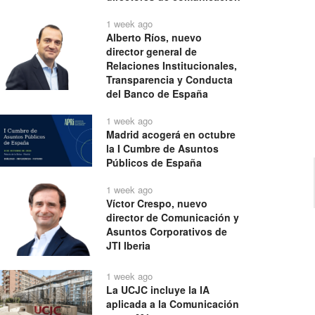
1 week ago
Alberto Ríos, nuevo
director general de
Relaciones Institucionales,
Transparencia y Conducta
del Banco de España
1 week ago
Madrid acogerá en octubre
la I Cumbre de Asuntos
Públicos de España
1 week ago
Víctor Crespo, nuevo
director de Comunicación y
Asuntos Corporativos de
JTI Iberia
1 week ago
La UCJC incluye la IA
aplicada a la Comunicación